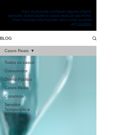
Aqui você pode conhecer alguns artigos,
opiniões, publicações e casos reais do escritório.
Para maiores informações abra o link ou entre
em
contato.
BLOG
Casos Reais
Todos os casos
Consumidor
Direito Público
Casos Reais
Consórcio
Servidor
Temporário e
FGTS