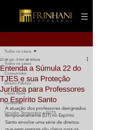
Post
Todos os casos
23 de jun.
3 min de leitura
Todos os casos
Entenda a Súmula 22 do
Consumidor
TJES e sua Proteção
Direito Público
Jurídica para Professores
Casos Reais
no Espírito Santo
Consórcio
A atuação dos professores designados 
Servidor Temporário e FGTS
temporariamente (DT) no Espírito 
Santo envolve uma série de direitos 
que nem sempre são claros para os 